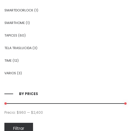
SMARTDOORLOCK
(1)
SMARTHOME
(1)
TAPICES
(60)
TELA TRASLUCIDA
(3)
TIME
(12)
VARIOS
(3)
BY PRICES
Precio:
$960
—
$2,400
Precio
Precio
Filtrar