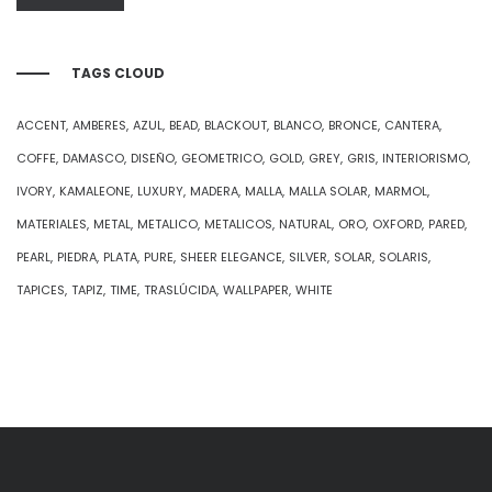
mínimo
máximo
TAGS CLOUD
ACCENT
AMBERES
AZUL
BEAD
BLACKOUT
BLANCO
BRONCE
CANTERA
COFFE
DAMASCO
DISEÑO
GEOMETRICO
GOLD
GREY
GRIS
INTERIORISMO
IVORY
KAMALEONE
LUXURY
MADERA
MALLA
MALLA SOLAR
MARMOL
MATERIALES
METAL
METALICO
METALICOS
NATURAL
ORO
OXFORD
PARED
PEARL
PIEDRA
PLATA
PURE
SHEER ELEGANCE
SILVER
SOLAR
SOLARIS
TAPICES
TAPIZ
TIME
TRASLÚCIDA
WALLPAPER
WHITE