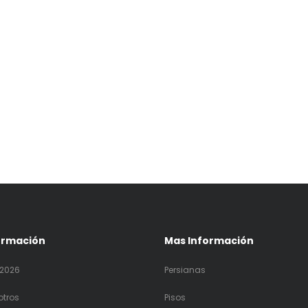
ormación
Mas Información
2026
Persianas
otros
Pisos