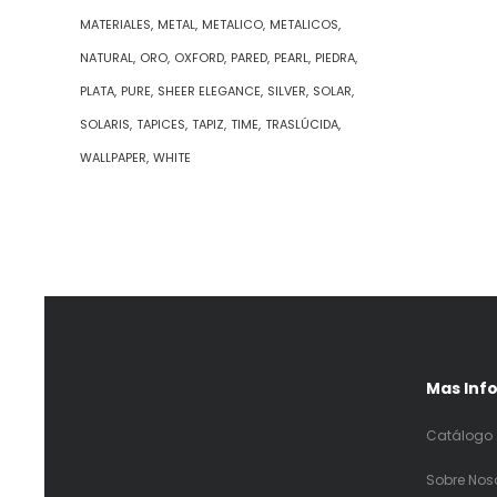
MATERIALES
METAL
METALICO
METALICOS
NATURAL
ORO
OXFORD
PARED
PEARL
PIEDRA
PLATA
PURE
SHEER ELEGANCE
SILVER
SOLAR
SOLARIS
TAPICES
TAPIZ
TIME
TRASLÚCIDA
WALLPAPER
WHITE
Mas Inf
Catálogo 
Sobre Nos