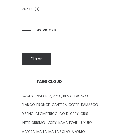
VARIOS
(3)
BY PRICES
Precio
Precio
Filtrar
mínimo
máximo
TAGS CLOUD
ACCENT
AMBERES
AZUL
BEAD
BLACKOUT
BLANCO
BRONCE
CANTERA
COFFE
DAMASCO
DISEÑO
GEOMETRICO
GOLD
GREY
GRIS
INTERIORISMO
IVORY
KAMALEONE
LUXURY
MADERA
MALLA
MALLA SOLAR
MARMOL