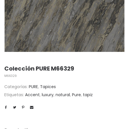
Colección PURE M66329
M66329
Categorías:
PURE
,
Tapices
Etiquetas:
Accent
,
luxury
,
natural
,
Pure
,
tapiz