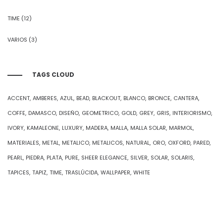
TIME
(12)
VARIOS
(3)
TAGS CLOUD
ACCENT
AMBERES
AZUL
BEAD
BLACKOUT
BLANCO
BRONCE
CANTERA
COFFE
DAMASCO
DISEÑO
GEOMETRICO
GOLD
GREY
GRIS
INTERIORISMO
IVORY
KAMALEONE
LUXURY
MADERA
MALLA
MALLA SOLAR
MARMOL
MATERIALES
METAL
METALICO
METALICOS
NATURAL
ORO
OXFORD
PARED
PEARL
PIEDRA
PLATA
PURE
SHEER ELEGANCE
SILVER
SOLAR
SOLARIS
TAPICES
TAPIZ
TIME
TRASLÚCIDA
WALLPAPER
WHITE