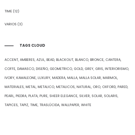
TIME
(12)
VARIOS
(3)
TAGS CLOUD
ACCENT
AMBERES
AZUL
BEAD
BLACKOUT
BLANCO
BRONCE
CANTERA
COFFE
DAMASCO
DISEÑO
GEOMETRICO
GOLD
GREY
GRIS
INTERIORISMO
IVORY
KAMALEONE
LUXURY
MADERA
MALLA
MALLA SOLAR
MARMOL
MATERIALES
METAL
METALICO
METALICOS
NATURAL
ORO
OXFORD
PARED
PEARL
PIEDRA
PLATA
PURE
SHEER ELEGANCE
SILVER
SOLAR
SOLARIS
TAPICES
TAPIZ
TIME
TRASLÚCIDA
WALLPAPER
WHITE